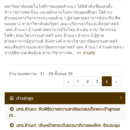
มหาวิทยาลัยเทคโนโลยีราชมงคลล้านนา ได้มีคำสั่งเพื่อแต่งตั้ง
ข้าราชการพลเรือน และพนักงานในสถาบันอุดมศึกษา ให้ดำรง
ตำแหน่งทางวิชาการประกอบด้วย 1.ผู้ช่วยศาสตราจารย์ประทีป พืช
ทองหลาง สาขาวิชาสังคมวิทยา คณะบริหารธุรกิจและศิลปศาสตร์
มทร.ล้านนา 2.รองศาสตราจารย์วันไชย คำเสน สาขาวิศวกรรม
ไฟฟ้า คณะวิศวกรรมศาสตร์ มทร.ล้านนา ลำปาง 3.ผู้ช่วย
ศาสตราจารย์สุรกานต์ จันทรวงศ์ สาขาวิชาสถาปัตยกรรมศาสตร์
คณะศิลปกรรมและสถาปัตยกรรมศาสตร์ มทร.ล้านนา 4.รองศาสตรา
>> อ่านต่อ
จารย์พิชาภพ พันธุ์แพ สาขาวิชาการจัด...
จำนวนบทความ : 31 - 39 ทั้งหมด 39
«
1
2
3
4
»
ข่าวล่าสุด
มทร.ล้านนา จัดพิธีถวายความอาลัยแด่สมเด็จพระเจ้าลูกเธอ
เจ...
มทร.ล้านนา เดินหน้ายกระดับธรรมาภิบาลองค์กร จัดประชุม