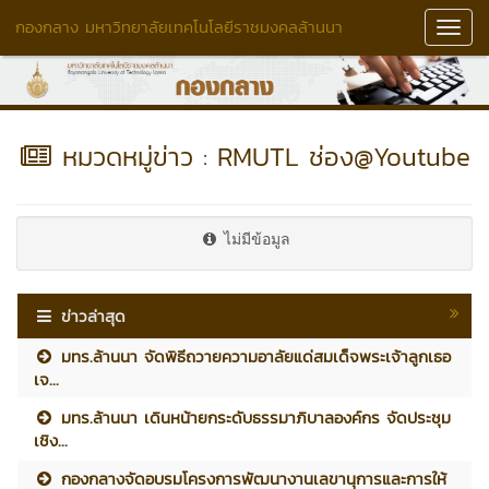
กองกลาง มหาวิทยาลัยเทคโนโลยีราชมงคลล้านนา
Toggl
Navig
หมวดหมู่ข่าว : RMUTL ช่อง@Youtube
ไม่มีข้อมูล
ข่าวล่าสุด
มทร.ล้านนา จัดพิธีถวายความอาลัยแด่สมเด็จพระเจ้าลูกเธอ
เจ...
มทร.ล้านนา เดินหน้ายกระดับธรรมาภิบาลองค์กร จัดประชุม
เชิง...
กองกลางจัดอบรมโครงการพัฒนางานเลขานุการและการให้