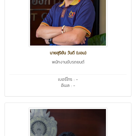
นายสุริยัน วันดี (บอม)
พนักงานขับรถยนต์
เบอร์โทร : -
อีเมล : -