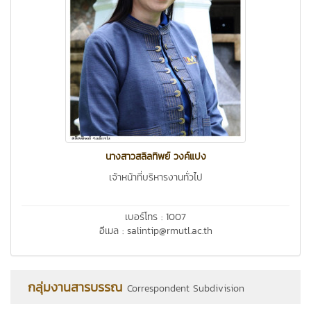
นางสาวสลิลทิพย์ วงค์แปง
เจ้าหน้าที่บริหารงานทั่วไป
เบอร์โทร : 1007
อีเมล : salintip@rmutl.ac.th
กลุ่มงานสารบรรณ
Correspondent Subdivision