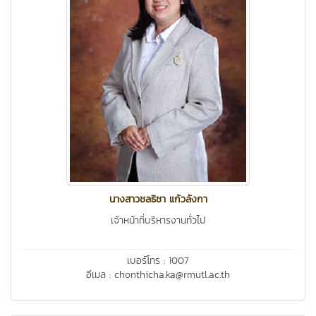
นางสาวชลธิชา แก้วลังกา
เจ้าหน้าที่บริหารงานทั่วไป
เบอร์โทร : 1007
อีเมล : chonthicha.ka@rmutl.ac.th