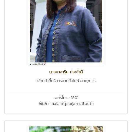
นางมาลาริน ประจำดี
เจ้าหน้าที่บริหารงานทั่วไปชำนาญการ
เบอร์โทร : 1801
อีเมล : malarin.pra@rmutl.ac.th