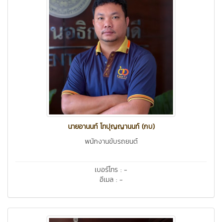
นายอานนท์ โทปุญญานนท์ (กบ)
พนักงานขับรถยนต์
เบอร์โทร : -
อีเมล : -