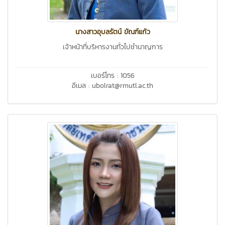
นางสาวอุบลรัตน์ ขัณฑ์แก้ว
เจ้าหน้าที่บริหารงานทั่วไปชำนาญการ
เบอร์โทร : 1056
อีเมล : ubolrat@rmutl.ac.th