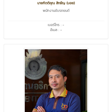
นายกิตติคุณ สิทธัญ (บอย)
พนักงานขับรถยนต์
เบอร์โทร : -
อีเมล : -