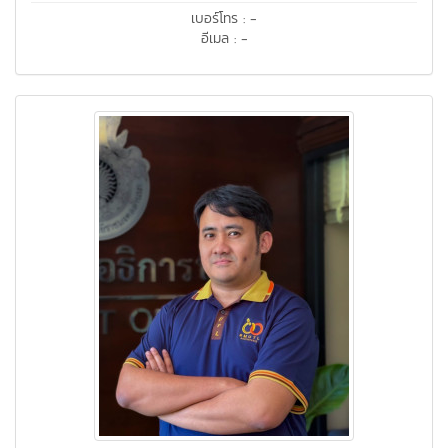
เบอร์โทร : -
อีเมล : -