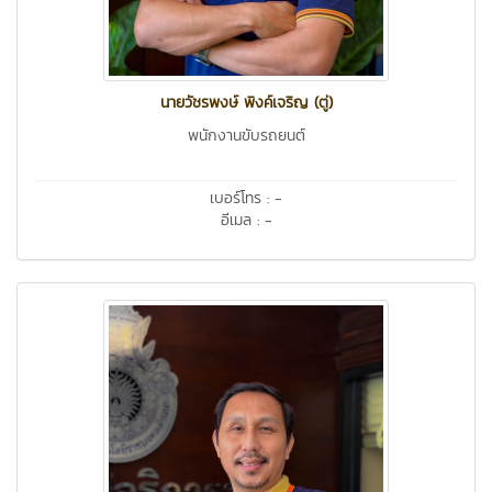
นายวัชรพงษ์ พิงค์เจริญ (ตู่)
พนักงานขับรถยนต์
เบอร์โทร : -
อีเมล : -