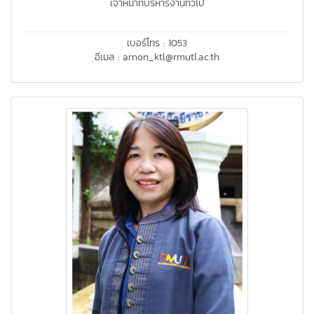
เจ้าหน้าที่บริหารงานทั่วไป
เบอร์โทร : 1053
อีเมล : arnon_ktl@rmutl.ac.th