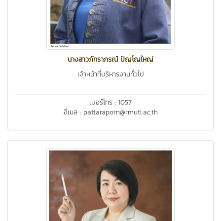
นางสาวภัทราภรณ์ ปัญโญใหญ่
เจ้าหน้าที่บริหารงานทั่วไป
เบอร์โทร : 1057
อีเมล : pattaraporn@rmutl.ac.th