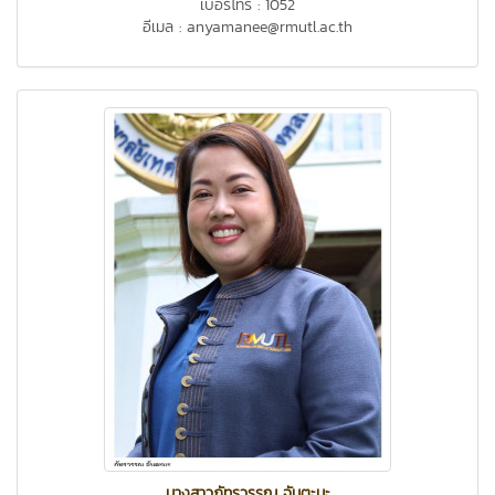
เบอร์โทร : 1052
อีเมล : anyamanee@rmutl.ac.th
นางสาวภัทรวรรณ จันตะมะ