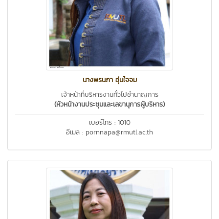
นางพรนภา อุ่นใจจม
เจ้าหน้าที่บริหารงานทั่วไปชำนาญการ
(หัวหน้างานประชุมและเลขานุการผู้บริหาร)
เบอร์โทร : 1010
อีเมล : pornnapa@rmutl.ac.th