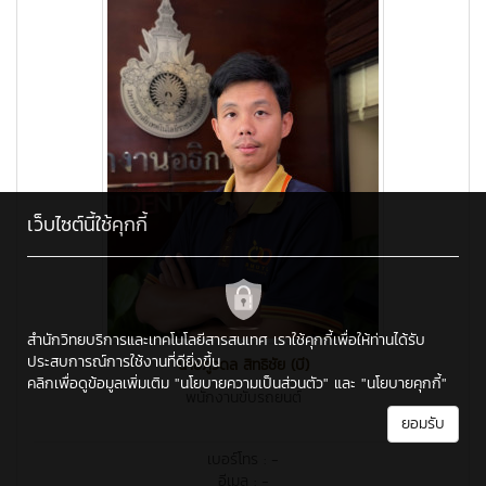
เว็บไซต์นี้ใช้คุกกี้
สำนักวิทยบริการและเทคโนโลยีสารสนเทศ เราใช้คุกกี้เพื่อให้ท่านได้รับ
ประสบการณ์การใช้งานที่ดียิ่งขึ้น
นายภูวดล สิทธิชัย (บี)
คลิกเพื่อดูข้อมูลเพิ่มเติม
"นโยบายความเป็นส่วนตัว"
และ
"นโยบายคุกกี้"
พนักงานขับรถยนต์
ยอมรับ
เบอร์โทร : -
อีเมล : -