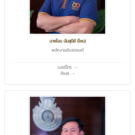
นายไฉน นันสุนีย์ (ไหน)
พนักงานขับรถยนต์
เบอร์โทร : -
อีเมล : -