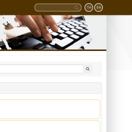
TH
EN