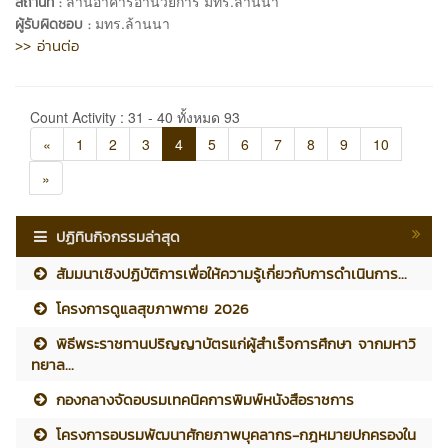
ลานอาคารอำนวยการ มทร.ล้านนา
สถานที่ :
มทร.ล้านนา
ผู้รับผิดชอบ :
>> อ่านต่อ
Count Activity : 31 - 40 ทั้งหมด 93
«
1
2
3
4
5
6
7
8
9
10
»
ปฏิทินกิจกรรมล่าสุด
สัมมนาเชิงปฏิบัติการเพื่อให้ความรู้เกี่ยวกับการดำเนินการ...
โครงการดูแลสุขภาพกาย 2026
พิธีพระราชทานปริญญาบัตรแก่ผู้สำเร็จการศึกษา จากมหาวิ
ทยาล...
กองกลางจัดอบรมเทคนิคการพิมพ์หนังสือราชการ
โครงการอบรมพัฒนาศักยภาพบุคลากร-กฎหมายปกครองใน