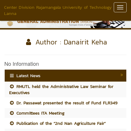
Center Division Rajamangala University of Technology
Toggl
Lanna
Navig
Author : Danairit Keha
No Information
Latest News
RMUTL held the Administrative Law Seminar for
Executives
Dr. Passawat presented the result of Fund FLR349
Committees ITA Meeting
Publication of the “2nd Nan Agriculture Fair”