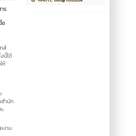
สาร
ื่อ
กส์
นี้ได้
ให้
บ
บสำนัก
ละ
่วยงาน