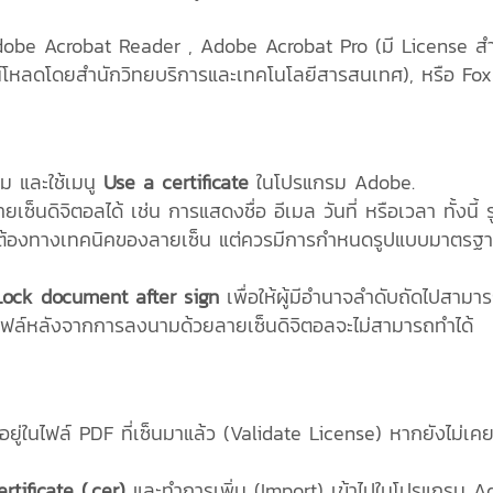
obe Acrobat Reader , Adobe Acrobat Pro (มี License สำ
์โหลดโดยสำนักวิทยบริการและเทคโนโลยีสารสนเทศ), หรือ Fox
ม และใช้เมนู
Use a certificate
ในโปรแกรม Adobe.
ดิจิตอลได้ เช่น การแสดงชื่อ อีเมล วันที่ หรือเวลา ทั้งนี้ 
ต้องทางเทคนิคของลายเซ็น แต่ควรมีการกำหนดรูปแบบมาตรฐา
Lock document after sign
เพื่อให้ผู้มีอำนาจลำดับถัดไปสามา
มไฟล์หลังจากการลงนามด้วยลายเซ็นดิจิตอลจะไม่สามารถทำได้
่ในไฟล์ PDF ที่เซ็นมาแล้ว (Validate License) หากยังไม่เคยต
tificate (.cer)
และทำการเพิ่ม (Import) เข้าไปในโปรแกรม 