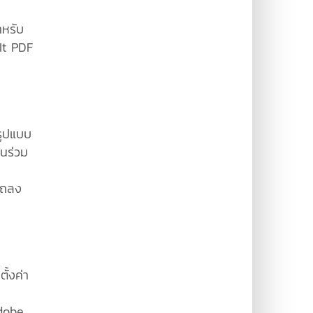
หรับ
It PDF
รูปแบบ
นร่วม
รถลง
ั้งค่า
Adobe