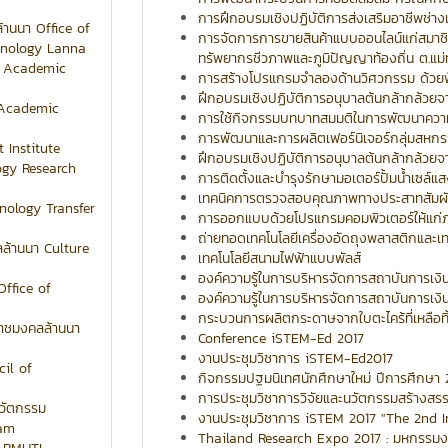
การฝึกอบรมเชิงปฏิบัติการส่งเสริมอาชีพช่างเช
้านนา Office of
การจัดการการขายสินค้าแบบออนไลน์แก่สมาชิก
hnology Lanna
ทรัพยากรชีวภาพและภูมิปัญญาท้องถิ่น ต.แม่ท
of Academic
การสร้างโปรแกรมจำลองด้านวิศวกรรม ด้วย
ฝึกอบรมเชิงปฏิบัติการอนุบาลต้นกล้ากล้วยจากการเ
f Academic
การใช้กิจกรรมบทบาทสมมติในการพัฒนาคว
การพัฒนาและการผลิตเฟอร์นิเจอร์กลุ่มสหกร
 Institute
ฝึกอบรมเชิงปฏิบัติการอนุบาลต้นกล้ากล้วยจากการ
logy Research
การติดตั้งและบำรุงรักษามอเตอร์ปั้มน้ำเซล์แ
เทคนิคการตรวจสอบคุณภาพทางประสาทสัมผัส
nology Transfer
การออกแบบด้วยโปรแกรมคอมพิวเตอร์ให้แก่
ถ่ายทอดเทคโนโลยีเครื่องอัดถุงพลาสติกและ
ลล้านนา Culture
เทคโนโลยีสนามไฟฟ้าแบบพัลส์
องค์ความรู้ในการบริหารจัดการสถาบันการเงินช
Office of
องค์ความรู้ในการบริหารจัดการสถาบันการเงินช
กระบวนการผลิตกระดาษจากใบตะไคร้ที่เหลือทิ
ราชมงคลล้านนา
Conference iSTEM-Ed 2017
งานประชุมวิชาการ iSTEM-Ed2017
il of
กิจกรรมปฐมนิเทศนักศึกษาใหม่ ปีการศึกษา
การประชุมวิชาการวิจัยและนวัตกรรมสร้างสรรค์ 
นวัตกรรม
งานประชุมวิชาการ iSTEM 2017 "The 2nd 
ram
Thailand Research Expo 2017 : มหกรรมงาน