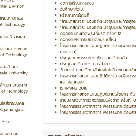
of RMUTL
งดการเรียนการสอน
nter Division
วันศึกษาทั่วไป
หิรัญญิการ์เกมส์
้านนา Office
“ล้านนาสัญจร” มองอดีต ปัจจุบันและก้าวสู่อ
of Technology
“ล้านนาสัญจร” มองอดีต ปัจจุบันและก้าวสู่อนา
กิจกรรมเดินเทิดพระเกียรติ ครั้งที่ 12
ance Division
กิจกรรมส่งท้ายปีเก่าต้อนรับปีใหม่
โครงการถ่ายทอดแผนปฏิบัติการงานเพื่อยกระ
คลล้านนา Human
เชียงราย)
 of Technology
ประชุมคณะกรรมการบริหารมหาวิทยาลัย
ประชุมสภาวิชาการ มทร.ล้านนา
มงคลล้านนา
วันสถาปนามหาวิทยาลัยเทคโนโลยีราชมงคลล้า
ala University
โครงการถ่ายทอดแผนปฏิบัติการงานเพื่อยกระด
และ จอมทอง)
ล้านนา Student
ISHPMNB 2018
 of Technology
โครงการถ่ายทอดแผนปฏิบัติงานเพื่อยกระดับ
ราชมงคลวิชาการวิศวกรรมแห่งชาติ ครั้งที่ 10
นโลยีราชมงคล
โครงการธรรมทวาทศวาร ฟังธรรมทุกเดือนสุ
 Rajamangala
โครงการธรรมทวาทศวาร ฟังธรรมทุกเดือนสุ
f Asset
ชมงคลล้านนา