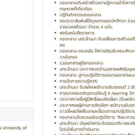
กองกลางเดินหน้าสร้างความรู้ความเข้าใจการ
กฎหมายที่เกี่ยวข้อง
ปฏิทินกิจกรรมกองกลาง
ขอประชาสัมพันธ์ให้บุคลากรและนักศึกษา ร่วมแ
ราชมงคลล้านนา จำนวน 4 ฉบับ
ฟอร์มหนังสือราชการ
กองกลาง มทร.ล้านนา ขับเคลื่อนการสร้างเครื
ผล
กองกลาง-กองคลัง ให้การต้อนรับคณะศึกษาดูง
งานในกอง
รวมเอกสารคู่มือกองกลาง
มทร.ล้านนา ประกาศเจตจำนงเคารพสิทธิมนุษ
กองกลาง ปูทางปฏิบัติการลงนามเอกสารแบบอ
การจัดการความรู้(KM)
มทร.ล้านนา รับสมัครพนักงานขับรถยนต์ 2 อั
ศาลปกครองเชิญชวนเรียนรู้ E-learning วิ
ประกาศรายชื่อผู้มีสิทธิ์สอบคัดเลือก เป็นพน
ประกาศผลผู้ผ่านการคัดเลือก พนักงานขับรถ
ดาวน์โหลดไฟล์ใบลาและชี้แจงการมาปฏิบัติงา
กองกลางจัดอบรมเชิงปฏิบัติการ “ศิลปะการเ
มทร.ล้านนา เดินหน้ายกระดับธรรมาภิบาลองค์ก
 University of
โปร่งใสในการดำเนินงาน