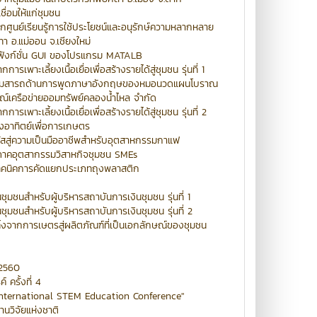
ื่อมให้แก่ชุมชน
ศูนย์เรียนรู้การใช้ประโยชน์และอนุรักษ์ความหลากหลาย
า อ.แม่ออน จ.เชียงใหม่
ฟังก์ชั่น GUI ของโปรแกรม MATALB
พาะเลี้ยงเนื้อเยื่อเพื่อสร้างรายได้สู่ชุมชน รุ่นที่ 1
ามสารถด้านการพูดภาษาอังกฤษของหมอนวดแผนโบราณ
ณ์เครือข่ายออมทรัพย์คลองน้ำไหล จำกัด
เพาะเลี้ยงเนื้อเยื่อเพื่อสร้างรายได้สู่ชุมชน รุ่นที่ 2
สงอาทิตย์เพื่อการเกษตร
สู่ความเป็นมืออาชีพสำหรับอุตสาหกรรมกาแฟ
ภาคอุตสากรรมวิสาหกิจชุมชน SMEs
เทคนิคการคัดแยกประเภทถุงพลาสติก
ุมชนสำหรับผู้บริหารสถาบันการเงินชุมชน รุ่นที่ 1
ุมชนสำหรับผู้บริหารสถาบันการเงินชุมชน รุ่นที่ 2
้งจากการเษตรสู่ผลิตภัณฑ์ที่เป็นเอกลักษณ์ของชุมชน
 2560
ครั้งที่ 4
International STEM Education Conference"
วิจัยแห่งชาติ