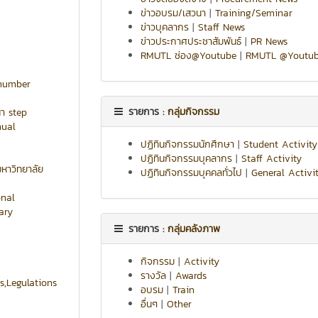
ข่าวอบรม/เสวนา
|
Training/Seminar
ข่าวบุคลากร
|
Staff News
ข่าวประกาศประชาสัมพันธ์
|
PR News
RMUTL ช่อง@Youtube
|
RMUTL @Youtu
ีnumber
รายการ :
กลุ่มกิจกรรม
นา step
nual
ปฏิทินกิจกรรมนักศึกษา
|
Student Activity
ปฏิทินกิจกรรมบุคลากร
|
Staff Activity
หาวิทยาลัย
ปฏิทินกิจกรรมบุคคลทั่วไป
|
General Activi
onal
ary
รายการ :
กลุ่มคลังภาพ
กิจกรรม
|
Activity
รางวัล
|
Awards
s,Legulations
อบรม
|
Train
อื่นๆ
|
Other