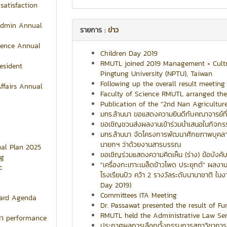
satisfaction
 Admin Annual
รายการ :
ข่าว
dence Annual
Children Day 2019
RMUTL joined 2019 Management × Cult
esident
Pingtung University (NPTU), Taiwan
Following up the overall result meeting
Affairs Annual
Faculty of Science RMUTL arranged the 
Publication of the “2nd Nan Agriculture
มทร.ล้านนา ขอแสดงความยินดีกับคณาจารย์ที่
ขอเชิญชวนส่งผลงานเข้าร่วมนำเสนอในกิจก
มทร.ล้านนา จัดโครงการพัฒนาศักยภาพบุคลากรด
นายกฯ ว่าด้วยงานสารบรรณ
ual Plan 2025
ขอเชิญร่วมแสดงความคิดเห็น (ร่าง) ข้อบังค
ng
"เครื่องกะเทาะเมล็ดข้าวโพด ประยุกต์" ผล
c
โรงเรียนปัว คว้า 2 รางวัลระดับนานาชาติ ใน
Day 2019)
Committees ITA Meeting
ard Agenda
Dr. Passawat presented the result of F
RMUTL held the Administrative Law Sem
นนา performance
ประกาศผลการเลือกตั้งกรรมการสภาวิชากา