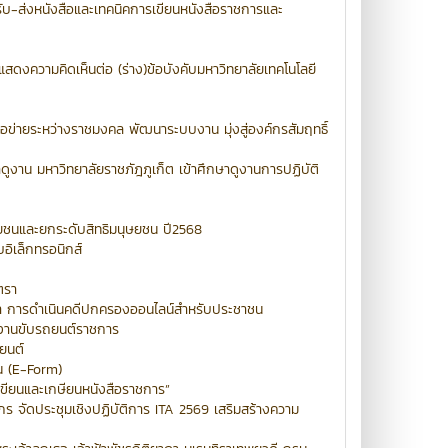
รับ-ส่งหนังสือและเทคนิคการเขียนหนังสือราชการและ
สดงความคิดเห็นต่อ (ร่าง)ข้อบังคับมหาวิทยาลัยเทคโนโลยี
อข่ายระหว่างราชมงคล พัฒนาระบบงาน มุ่งสู่องค์กรสัมฤทธิ์
าน มหาวิทยาลัยราชภัฎภูเก็ต เข้าศึกษาดูงานการปฏิบัติ
ยชนและยกระดับสิทธิมนุษยชน ปี2568
ิเล็กทรอนิกส์
ตรา
ชา การดำเนินคดีปกครองออนไลน์สำหรับประชาชน
ักงานขับรถยนต์ราชการ
ยนต์
น (E-Form)
ขียนและเกษียนหนังสือราชการ”
ร จัดประชุมเชิงปฏิบัติการ ITA 2569 เสริมสร้างความ