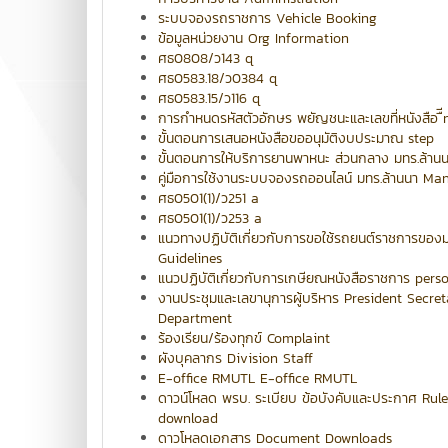
ระบบจองรถราชการ Vehicle Booking
ข้อมูลหน่วยงาน Org Information
ศธ0808/ว143 q
ศธ0583.18/ว0384 q
ศธ0583.15/ว116 q
การกำหนดรหัสตัวอักษร พยัญชนะและเลขที่หนังสือ ื
ขั้นตอนการเสนอหนังสือขออนุมัติงบประมาณ step
ขั้นตอนการให้บริการยานพาหนะ ส่วนกลาง มทร.ล้าน
คู่มือการใช้งานระบบจองรถออนไลน์ มทร.ล้านนา Ma
ศธ0501(1)/ว251 a
ศธ0501(1)/ว253 a
แนวทางปฏิบัติเกี่ยวกับการขอใช้รถยนต์ราชการของม
Guidelines
แนวปฏิบัติเกี่ยวกับการเกษียณหนังสือราชการ pers
งานประชุมและเลขานุการผู้บริหาร President Secret
Department
ร้องเรียน/ร้องทุกข์ Complaint
ผังบุคลากร Division Staff
E-office RMUTL E-office RMUTL
ดาวน์โหลด พรบ. ระเบียบ ข้อบังคับและประกาศ Rule
download
ดาวโหลดเอกสาร Document Downloads