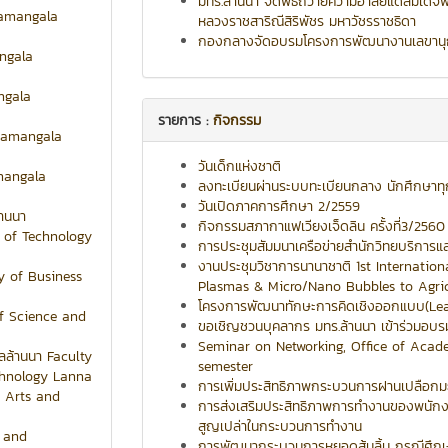
มทร.ล้านนา จัดพิธีถวายความอาลัยแด่สมเด็จพ
jamangala
หลวงราชสาริณีสิริพัชร มหาวัชรราชธิดา
กองกลางจัดอบรมโครงการพัฒนางานเลขานุก
angala
ngala
รายการ :
กิจกรรม
ajamangala
วันเด็กแห่งชาติ
mangala
ลงทะเบียนผ่านระบบทะเบียนกลาง นักศึกษาทุ
วันเปิดภาคการศึกษา 2/2559
้านนา
กิจกรรมสภากาแฟเวียงเจ็ดลิน ครั้งที่3/2560
y of Technology
การประชุมสัมมนาเครือข่ายสำนักวิทยบริการและ
งานประชุมวิชาการนานาชาติ 1st Internati
ty of Business
Plasmas & Micro/Nano Bubbles to Agri
โครงการพัฒนาทักษะการคิดเชิงออกแบบ(Lea
of Science and
ขอเชิญชวนบุคลากร มทร.ล้านนา เข้าร่วมอบ
Seminar on Networking, Office of Acad
ลล้านนา Faculty
semester
chnology Lanna
การเพิ่มประสิทธิภาพกระบวนการฝานเปลือกมะพ
 Arts and
การส่งเสริมประสิทธิภาพการทำงานของพนักง
สูญเปล่าในกระบวนการทำงาน
y and
การพัฒนากระบวนการหยอดส้มลิ้ม กรณีศึกษาก